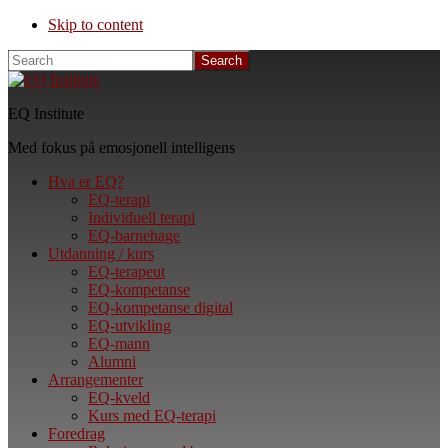
Skip to content
Search
EQ Institute
Med fokus på emosjonell intelligens
Hva er EQ?
EQ-terapi
Individuell terapi
EQ-barnehage
Utdanning / kurs
EQ-terapeut
EQ-kompetanse
EQ-kompetanse digital
EQ-utvikling
EQ-mann
Alumni
Arrangementer
EQ-kveld
Kurs med EQ-terapi
Foredrag