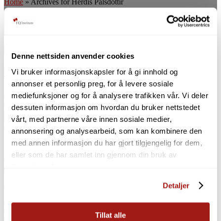
Home
»
Archives for Herdis Palsdottir
Herdis Palsdottir
Denne nettsiden anvender cookies
Ensomhet – den nye folkesykdommen
Vi bruker informasjonskapsler for å gi innhold og
annonser et personlig preg, for å levere sosiale
NYHETER
mediefunksjoner og for å analysere trafikken vår. Vi deler
dessuten informasjon om hvordan du bruker nettstedet
Før jeg svarer på mine spørsmål vil jeg dele med deg, min erfaring
med den grå og triste følelsen: Ensomhet. Da jeg var i midten av 30-
vårt, med partnerne våre innen sosiale medier,
årene, kjente jeg på en […]
annonsering og analysearbeid, som kan kombinere den
med annen informasjon du har gjort tilgjengelig for dem,
eller som de har samlet inn gjennom din bruk av
Nyttårshilsen fra EQ Institute
tjenestene deres.
NYHETER
Detaljer
Av: Herdis Palsdottir Kjære deg. Snart har vi lagt bak oss et år som
de fleste har opplevd som krevende. Enda ett år med pandemi og de
Tillat alle
utfordringer som det […]