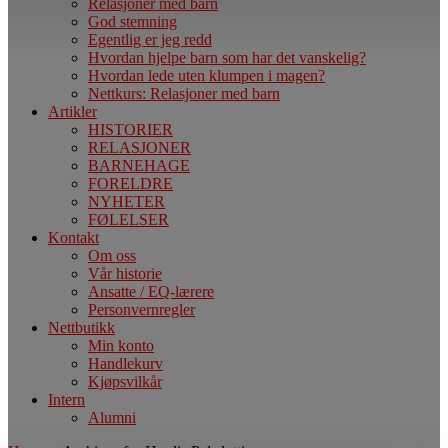
Relasjoner med barn
God stemning
Egentlig er jeg redd
Hvordan hjelpe barn som har det vanskelig?
Hvordan lede uten klumpen i magen?
Nettkurs: Relasjoner med barn
Artikler
HISTORIER
RELASJONER
BARNEHAGE
FORELDRE
NYHETER
FØLELSER
Kontakt
Om oss
Vår historie
Ansatte / EQ-lærere
Personvernregler
Nettbutikk
Min konto
Handlekurv
Kjøpsvilkår
Intern
Alumni