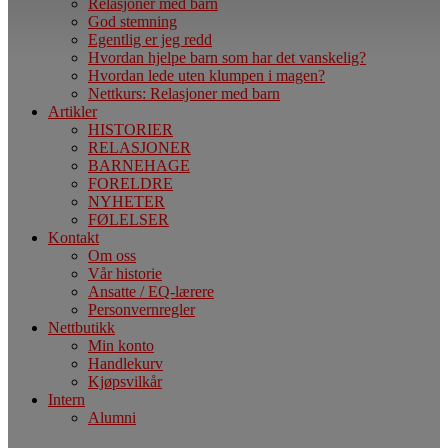
Relasjoner med barn
God stemning
Egentlig er jeg redd
Hvordan hjelpe barn som har det vanskelig?
Hvordan lede uten klumpen i magen?
Nettkurs: Relasjoner med barn
Artikler
HISTORIER
RELASJONER
BARNEHAGE
FORELDRE
NYHETER
FØLELSER
Kontakt
Om oss
Vår historie
Ansatte / EQ-lærere
Personvernregler
Nettbutikk
Min konto
Handlekurv
Kjøpsvilkår
Intern
Alumni