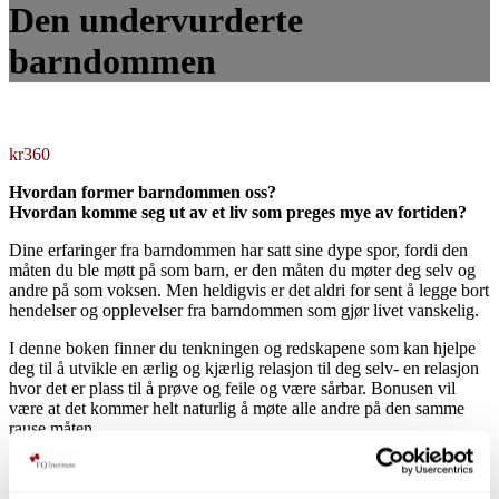
Den undervurderte
barndommen
kr
360
Hvordan former barndommen oss?
Hvordan komme seg ut av et liv som preges mye av fortiden?
Dine erfaringer fra barndommen har satt sine dype spor, fordi den
måten du ble møtt på som barn, er den måten du møter deg selv og
andre på som voksen. Men heldigvis er det aldri for sent å legge bort
hendelser og opplevelser fra barndommen som gjør livet vanskelig.
I denne boken finner du tenkningen og redskapene som kan hjelpe
deg til å utvikle en ærlig og kjærlig relasjon til deg selv- en relasjon
hvor det er plass til å prøve og feile og være sårbar. Bonusen vil
være at det kommer helt naturlig å møte alle andre på den samme
rause måten.
Alltid fri frakt i Norge!
Den