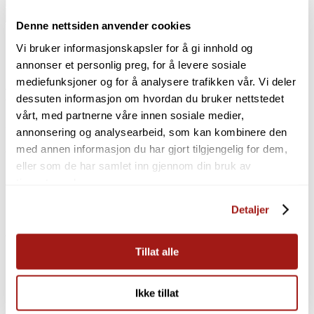
undervurderte
Legg i handlekurv
barndommen
Denne nettsiden anvender cookies
Kategori:
Bøker
antall
Vi bruker informasjonskapsler for å gi innhold og
Beskrivelse
annonser et personlig preg, for å levere sosiale
Omtaler (0)
mediefunksjoner og for å analysere trafikken vår. Vi deler
Beskrivelse
dessuten informasjon om hvordan du bruker nettstedet
vårt, med partnerne våre innen sosiale medier,
Forfatter Herdis Palsdottir utdype de de
annonsering og analysearbeid, som kan kombinere den
med annen informasjon du har gjort tilgjengelig for dem,
ulike rollene vi går inn i, om vi tar sosialt
eller som de har samlet inn gjennom din bruk av
ansvar, er primært egoist samt beskriver
tjenestene deres.
offertenkning og personlig ansvar og hva
Detaljer
det er. Boken utdyper også EQ-
terapiformen.
Tillat alle
Omtaler
Ikke tillat
Det er ingen omtaler ennå.