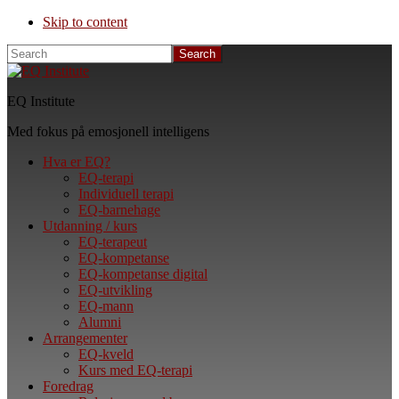
Skip to content
Search
EQ Institute
Med fokus på emosjonell intelligens
Hva er EQ?
EQ-terapi
Individuell terapi
EQ-barnehage
Utdanning / kurs
EQ-terapeut
EQ-kompetanse
EQ-kompetanse digital
EQ-utvikling
EQ-mann
Alumni
Arrangementer
EQ-kveld
Kurs med EQ-terapi
Foredrag